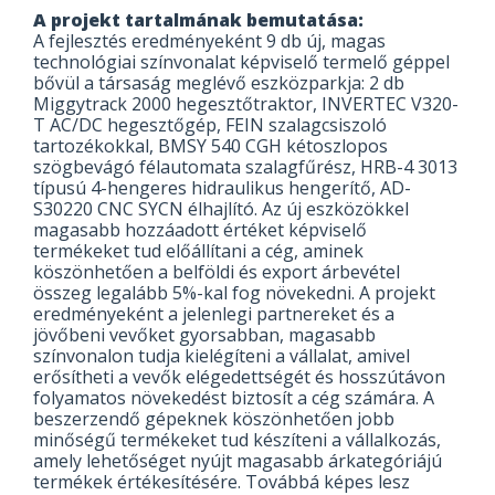
A projekt tartalmának bemutatása:
A fejlesztés eredményeként 9 db új, magas
technológiai színvonalat képviselő termelő géppel
bővül a társaság meglévő eszközparkja: 2 db
Miggytrack 2000 hegesztőtraktor, INVERTEC V320-
T AC/DC hegesztőgép, FEIN szalagcsiszoló
tartozékokkal, BMSY 540 CGH kétoszlopos
szögbevágó félautomata szalagfűrész, HRB-4 3013
típusú 4-hengeres hidraulikus hengerítő, AD-
S30220 CNC SYCN élhajlító. Az új eszközökkel
magasabb hozzáadott értéket képviselő
termékeket tud előállítani a cég, aminek
köszönhetően a belföldi és export árbevétel
összeg legalább 5%-kal fog növekedni. A projekt
eredményeként a jelenlegi partnereket és a
jövőbeni vevőket gyorsabban, magasabb
színvonalon tudja kielégíteni a vállalat, amivel
erősítheti a vevők elégedettségét és hosszútávon
folyamatos növekedést biztosít a cég számára. A
beszerzendő gépeknek köszönhetően jobb
minőségű termékeket tud készíteni a vállalkozás,
amely lehetőséget nyújt magasabb árkategóriájú
termékek értékesítésére. Továbbá képes lesz