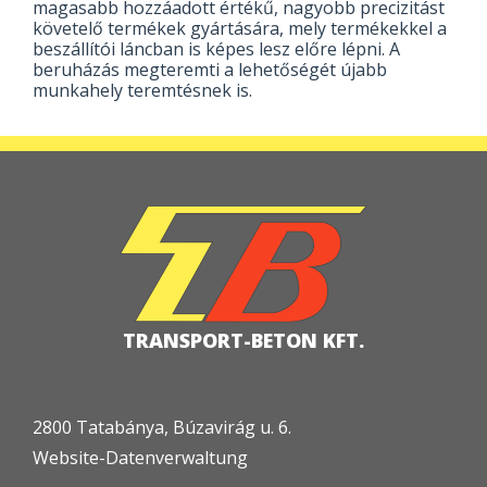
magasabb hozzáadott értékű, nagyobb precizitást
követelő termékek gyártására, mely termékekkel a
beszállítói láncban is képes lesz előre lépni. A
beruházás megteremti a lehetőségét újabb
munkahely teremtésnek is.
TRANSPORT-BETON KFT.
2800 Tatabánya, Búzavirág u. 6.
Website-Datenverwaltung