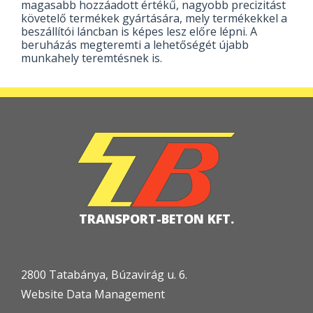
magasabb hozzáadott értékű, nagyobb precizitást
követelő termékek gyártására, mely termékekkel a
beszállítói láncban is képes lesz előre lépni. A
beruházás megteremti a lehetőségét újabb
munkahely teremtésnek is.
TRANSPORT-BETON KFT.
2800 Tatabánya, Búzavirág u. 6.
Website Data Management