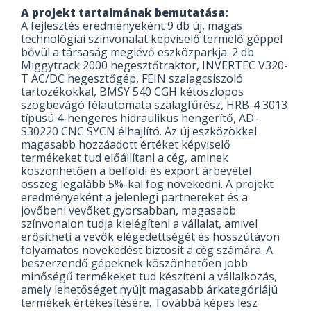
A projekt tartalmának bemutatása:
A fejlesztés eredményeként 9 db új, magas
technológiai színvonalat képviselő termelő géppel
bővül a társaság meglévő eszközparkja: 2 db
Miggytrack 2000 hegesztőtraktor, INVERTEC V320-
T AC/DC hegesztőgép, FEIN szalagcsiszoló
tartozékokkal, BMSY 540 CGH kétoszlopos
szögbevágó félautomata szalagfűrész, HRB-4 3013
típusú 4-hengeres hidraulikus hengerítő, AD-
S30220 CNC SYCN élhajlító. Az új eszközökkel
magasabb hozzáadott értéket képviselő
termékeket tud előállítani a cég, aminek
köszönhetően a belföldi és export árbevétel
összeg legalább 5%-kal fog növekedni. A projekt
eredményeként a jelenlegi partnereket és a
jövőbeni vevőket gyorsabban, magasabb
színvonalon tudja kielégíteni a vállalat, amivel
erősítheti a vevők elégedettségét és hosszútávon
folyamatos növekedést biztosít a cég számára. A
beszerzendő gépeknek köszönhetően jobb
minőségű termékeket tud készíteni a vállalkozás,
amely lehetőséget nyújt magasabb árkategóriájú
termékek értékesítésére. Továbbá képes lesz