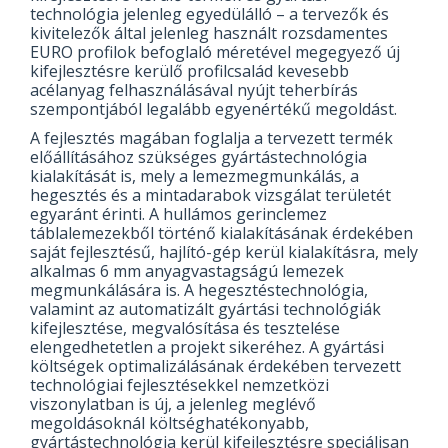
technológia jelenleg egyedülálló – a tervezők és
kivitelezők által jelenleg használt rozsdamentes
EURO profilok befoglaló méretével megegyező új
kifejlesztésre kerülő profilcsalád kevesebb
acélanyag felhasználásával nyújt teherbírás
szempontjából legalább egyenértékű megoldást.
A fejlesztés magában foglalja a tervezett termék
előállításához szükséges gyártástechnológia
kialakítását is, mely a lemezmegmunkálás, a
hegesztés és a mintadarabok vizsgálat területét
egyaránt érinti. A hullámos gerinclemez
táblalemezekből történő kialakításának érdekében
saját fejlesztésű, hajlító-gép kerül kialakításra, mely
alkalmas 6 mm anyagvastagságú lemezek
megmunkálására is. A hegesztéstechnológia,
valamint az automatizált gyártási technológiák
kifejlesztése, megvalósítása és tesztelése
elengedhetetlen a projekt sikeréhez. A gyártási
költségek optimalizálásának érdekében tervezett
technológiai fejlesztésekkel nemzetközi
viszonylatban is új, a jelenleg meglévő
megoldásoknál költséghatékonyabb,
gyártástechnológia kerül kifejlesztésre speciálisan