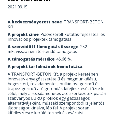
2021.09.15.
A kedvezményezett neve
: TRANSPORT-BETON
Kft
A projekt címe
: Piacvezérelt kutatás-fejlesztési és
innovációs projektek támogatása
A szerződött támogatás összege
: 252
mFt vissza nem térítendő támogatás
A támogatás mértéke
: 46,66 %,
A projekt tartalmának bemutatása
:
A TRANSPORT-BETON Kft. a projekt keretében
innovatív anyagösszetételű és megmunkálású,
hegesztett, rozsdamentes, hullámos- gerincű és
trapéz-gerincű acélgerendák kifejlesztését tűzte ki
célul, mely a rozsdamenetes acélszerkezetek piacán
szabványos EURO profilok egy gazdaságos
alternatívájaként, műszaki szempontból is jelentős
újdonságot kínálva, lép fel. A projekt során
kifejlesztésre kerülő termék és gyártási