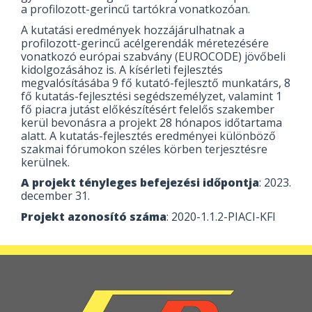
a profilozott-gerincű tartókra vonatkozóan.
A kutatási eredmények hozzájárulhatnak a
profilozott-gerincű acélgerendák méretezésére
vonatkozó európai szabvány (EUROCODE) jövőbeli
kidolgozásához is. A kísérleti fejlesztés
megvalósításába 9 fő kutató-fejlesztő munkatárs, 8
fő kutatás-fejlesztési segédszemélyzet, valamint 1
fő piacra jutást előkészítésért felelős szakember
kerül bevonásra a projekt 28 hónapos időtartama
alatt. A kutatás-fejlesztés eredményei különböző
szakmai fórumokon széles körben terjesztésre
kerülnek.
A projekt tényleges befejezési időpontja
: 2023.
december 31.
Projekt azonosító száma
: 2020-1.1.2-PIACI-KFI