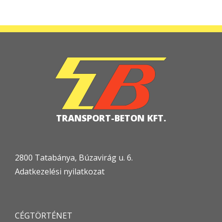
TRANSPORT-BETON KFT.
2800 Tatabánya, Búzavirág u. 6.
Adatkezelési nyilatkozat
CÉGTÖRTÉNET