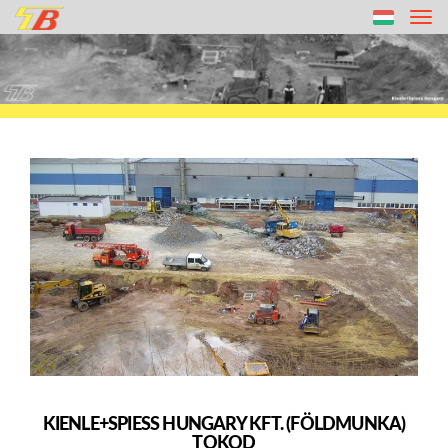
Tog
nav
KIENLE+SPIESS HUNGARY KFT. (FÖLDMUNKA)
TOKOD